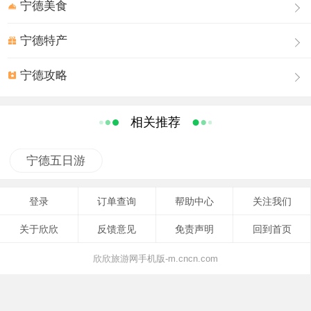
与茫茫东海水天相接。如果遇到天朗气清的早晨，还可以
宁德美食
看到旭日从海平面冉冉升起的难得景象。向南可探视柘荣
与霞浦交界的最高峰“目海尖”（ 海拔1192.4 米）的全貌，
宁德特产
再远处则是台湾海峡浩渺的烟波。向西望去，近可观柘荣
宁德攻略
南山（海拔 1301.7 米），远能眺望群山绵延之中的世界地
公园“白云山”（海拔1450.2米）。向北可见太姥山脉主
峰“东狮山”（海拔 1479米）云蒸霞蔚景象。
相关推荐
鸳鸯头草原四季风景各具魅力。春天，绵延的草丛中绽放
着淡紫色、红色和白色的杜鹃，与漫山遍野的野花竞相争
宁德五日游
艳，引来众多的蜜蜂和彩蝶尽情飞舞。置身其中，能使人
心花怒放。夏天，翠绿的山岗与蓝天白云融为一体，放眼
登录
订单查询
帮助中心
关注我们
望去，处处都是天然画卷，令人心旷神怡。秋天，此起彼
关于欣欣
反馈意见
免责声明
回到首页
伏的草甸开着银白色的草花，在微风吹拂下，摆动着修颀
窈窕的身姿。冬天，泛红的草山与四周绿色的阔叶和针叶
欣欣旅游网手机版-m.cncn.com
混交林带，形成了鲜明的色彩对比。如果降下一场瑞雪，
还会使草原披上银装，其乐更无穷。