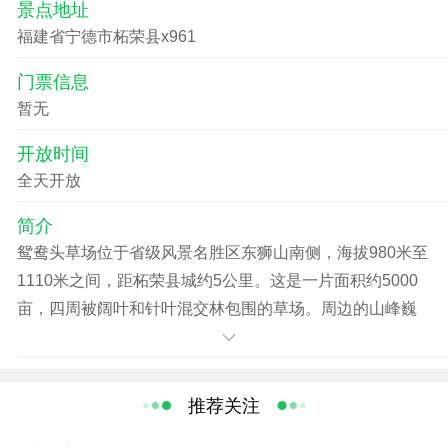
景点地址
福建省宁德市柘荣县x961
门票信息
暂无
开放时间
全天开放
简介
鸳鸯头草场位于省级风景名胜区东狮山南侧，海拔980米至
1110米之间，距柘荣县城约5公里。这是一片面积约5000
亩，四周被阔叶和针叶混交林包围的草场。周边的山峰巍
峨挺拔，充满阳刚之壮美。草场核心区的山岚远远望去，
又如人工泥塑的微型盆景。草山低矮，绵延起伏；山脊走
势，富有韵律，节奏中蕴含着温文典雅之美妙！
推荐关注
站在草原的最高处“鸳鸯峰”顶环顾四周，向东可望见太姥山