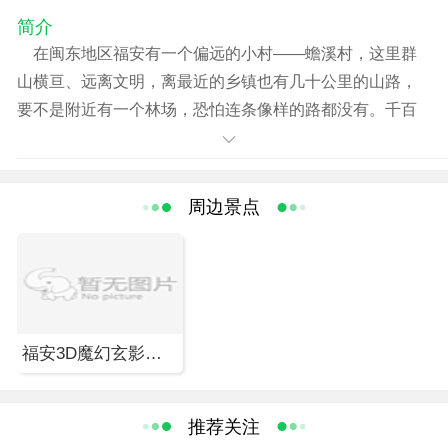
简介
在闽东地区福安有一个偏远的小村――蟾溪村，这里群
山横亘、远离文明，离最近的乡镇也有几十公里的山路，
要不是附近有一个林场，恐怕连条像样的路都没有。千百
年来这里的人们春播秋收，日出而作、日入而息，谁也没
有想到有一天这里会一下子热闹起来。今年国庆长假期
间，一天里就有数千人涌向这个名不见经传的小山村，电
周边景点
视、报纸上开始不断出现这个名字――这一切都因为那个
来自远古的谜团――“冰臼”。
那是一条再普通不过的小溪，和山区所有的溪流一样，
唯一不同的可能就是山势较高、落差较大、溪里的石头很
多，这好像也没什么特别。仅仅是前两年人们在小溪的上
福安3D魔幻玄影空间体验馆
游修建水坝、引水发电，小溪接近干涸，溪里的大石头被
暴露出来。石头上有些特别形状的圆坑，口小肚大、周围
规则，大大小小、深浅不一、像一个个巨大的石臼，还有
推荐关注
一些洞穴，里面像个迷宫，石头的形状自然也是可以令人