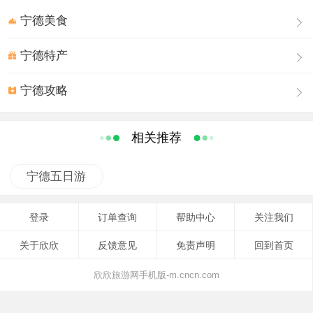
们生出许多想像的。当地的政府准备申报风景区的时候，
宁德美食
觉得奇特，于是层层上报，一直到两三个月前，来了一些
宁德特产
国家权威的地质专家，确认这里的地貌为“千古冰臼”。 当地
政府正积极准备开发旅游，先是和周围的其他景区一起作
宁德攻略
为国家级旅游风景区向上申报，同时还组织申报冰臼遗迹
国家和世界地质公园。
冰臼是古冰川作用下古冰川气候环境的直接产物和重要
相关推荐
遗迹，是冰川融水携带冰碎屑、岩屑物质，沿冰川裂隙自
上而下以滴水穿石的方式对下覆基岩进行强烈冲击和研磨
宁德五日游
所形成的石坑，因其形态很像古代舂米的石臼而得名“冰
臼”。冰臼地貌据说是很稀罕的，福安冰臼群的发现具备冰
登录
订单查询
帮助中心
关注我们
臼典型特征，是距今200－300万年前第四纪早期古冰川运
关于欣欣
反馈意见
免责声明
回到首页
动存在的有力证据，如果这一发现被证实，将改写世界第
四纪地质环境的历史！只是不同的质疑声也很有力：福建
欣欣旅游网手机版-m.cncn.com
纬度低，又广泛存在第三纪至侏罗纪的孑遗植物，如刺桫
椤等，证明第四纪福建这地方没有形成冰川，否则这些喜