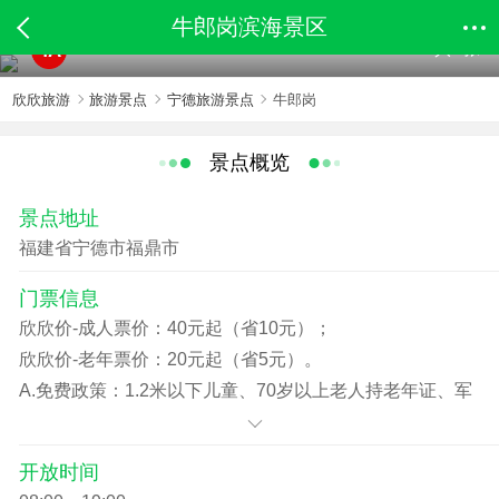
牛郎岗滨海景区
共2张
4A
欣欣旅游
旅游景点
宁德旅游景点
牛郎岗
景点概览
景点地址
福建省宁德市福鼎市
门票信息
欣欣价-成人票价：40元起（省10元）；
欣欣价-老年票价：20元起（省5元）。
A.免费政策：1.2米以下儿童、70岁以上老人持老年证、军
官、残疾人凭相关证件免票
B.优惠票：购此票型的学生凭学生证、1.2（含1.2）—
开放时间
1.5（含1.5）米之间儿童、60岁（含60岁）—69岁（含69