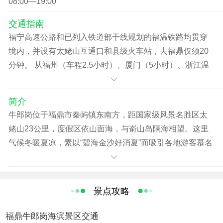
08:00—19:00
岁）之间的老人凭老年证或者身份证购优惠票。
交通指南
福宁高速公路和已列入铁道部干线规划的福温铁路均贯穿
境内，并设有太姥山互通口和县级火车站，去福鼎仅须20
分钟。 从福州（车程2.5小时）、厦门（5小时）、浙江温
州（1.5小时）或上海（车程5小时）出发均可，全程高
速。 方向 乘车地点 时间 票价 福鼎------秦屿 福鼎汽车南站
简介
6：00 ～ 18：00（每隔10分钟发车）13元 秦屿----太姥山
牛郎岗位于福鼎市秦屿镇东南方，距国家级风景名胜区太
秦屿汽车站 6：30 ～ 17：30（每隔25分钟发车）7元 福
姥山23公里，度假区依山面海，与嵛山岛隔海相望。这里
鼎------白琳 福鼎汽车南站 5：50 ～ 21：00（每隔10分钟
气候冬暖夏凉，素以“碧海金沙好消夏”而吸引各地游客慕名
发车）10元 白琳------翠郊 白琳汽车站 5：50 ～ 18：
而至。牛郎岗海滨沙滩平坦、明净，环山绿树成荫，周围
00（随时发车）4元 福鼎----九鲤溪 福鼎汽车南站 6:00-
礁石造型各异，有鸳鸯礁、织女洞、海上一线天等自然景
16:01
观。 景区将海滨浴场自然景观与农业高科技园区、园林观
景点攻略
光景区融为一体，分为海滨浴场区、高科技农业园区、垂
钓区、鸟岛保护区等１８处游览观赏项目，是一处集休
福鼎牛郎岗海滨景区交通