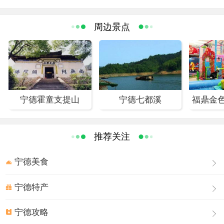
闲、旅游、海滨度假为一体的旅游新景区。
牛郎岗看点
周边景点
岩石
屿上的岩石，无一块光滑的，或页状，或锥状，或棱状，
或柱状，颜色最多是焦褐，间之血红、铁黑、乌青、土
黄、乳白，乃风雨与海浪之杰作。屿的靠海一面，底部已
被浪咬进去许多，好像整个屿要倾倒了，人不敢俯身往下
宁德霍童支提山
宁德七都溪
看，为保证游人安全，新近已在屿沿设起石栏。
潮音亭
屿顶的潮音亭，炒米石(花岗岩)结构、小巧玲珑，翼然而
推荐关注
立，是
观海的最佳点。亭子的一幅楹联曰：“龙穿海眼涛声
壮，日起波心蜃气雄”，颇切眼前磅礴的景观。所谓海眼，
宁德美食
指的是屿北段的织女洞。关于洞有一个悲壮的故事。传说
很早很早以前，太姥山下有个哑巴的放牛郎，因为造反不
宁德特产
成，被官兵追杀：他凭着对地形的熟悉，越过一道道水，
宁德攻略
跨过一座座山，直到大海边。前无去路，后有追兵，牛郎