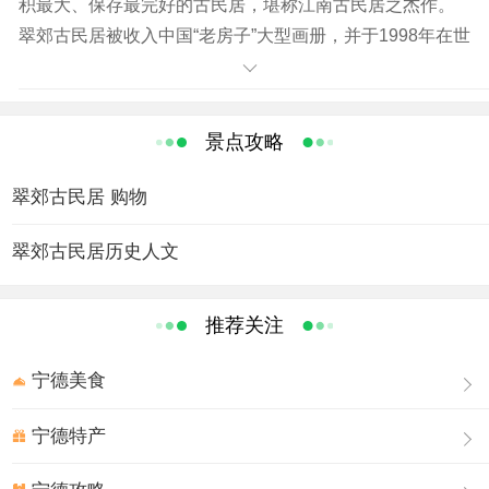
积最大、保存最完好的古民居，堪称江南古民居之杰作。
翠郊古民居被收入中国“老房子”大型画册，并于1998年在世
界图书博览会上展示，引起国内外建筑界专家的关注。
整个建筑占地面积1.4万平方米，房屋占地面积5000平方
米，既有皇家宫殿建筑的恢宏跋扈，又融合了江南民宅的
景点攻略
精雕细琢。
整体布局以三个三进合院为主体，由6个大厅、12个小
翠郊古民居 购物
厅、24个天井、192间房、360根木柱组合而成。
古厝内代表江南建筑风格的木雕饰品精美绝伦，所有的
翠郊古民居历史人文
梁、柱、窗、门皆饰以木雕图案，或人物、或花卉、或祥
禽、或瑞兽，栩栩如生。
推荐关注
清乾隆朝大学士刘墉与吴家关系甚密，曾赠与“学到会时
宁德美食
忘粲可，诗留别后见羊何”的楹联，寄望于朋友间读书有
成，友谊长存。
宁德特产
古民居还保留着宋代大诗人苏轼亲笔题字的笔简、清代